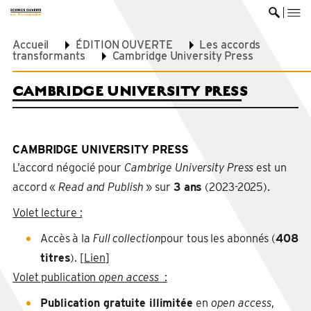
me
Ouvrir 
Accueil
ÉDITION OUVERTE
Les accords
transformants
Cambridge University Press
CAMBRIDGE UNIVERSITY PRESS
CAMBRIDGE UNIVERSITY PRESS
L’accord négocié pour
Cambrige University Press
est un
accord «
Read and Publish
» sur
3 ans
(2023-2025).
Volet lecture :
Accès à la
Full collection
pour tous les abonnés (
408
titres
). [
Lien
]
Volet publication
open access
:
Publication gratuite illimitée
en
open access
,