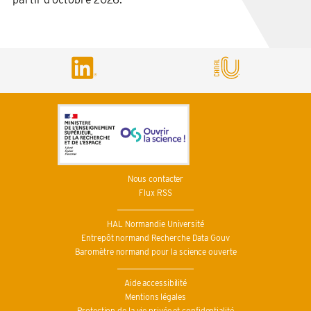
Nous contacter
Flux RSS
HAL Normandie Université
Entrepôt normand Recherche Data Gouv
Baromètre normand pour la science ouverte
Aide accessibilité
Mentions légales
Protection de la vie privée et confidentialité