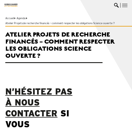
me
Ouvrir 
Accueil
Agenda
Atelier Projets de recherche financés – comment respecter les obligations Science ouverte ?
ATELIER PROJETS DE RECHERCHE
FINANCÉS – COMMENT RESPECTER
LES OBLIGATIONS SCIENCE
OUVERTE ?
N’HÉSITEZ PAS
À NOUS
CONTACTER
SI
VOUS